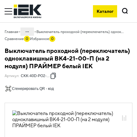
Каталог
Поиск
...
Главная
Выключатель проходной (переключатель) одноклавишный ВК4-21-00-П (на 2 модуля) ПРАЙМЕР белый IEK
Сравнение
0
Избранное
0
Каталог
Выключатель проходной (переключатель)
05. Системы для прокладки кабеля
одноклавишный ВК4-21-00-П (на 2
модуля) ПРАЙМЕР белый IEK
05.11 Электроустановочные изделия
для систем организации рабочего
Артикул
:
CKK-40D-PO2-K01
места и парапетных кабель-каналов
05.11.01 Электроустановочные изделия
Сгенерировать QR - код
PRIMER
05.11.01.01 ЭУИ PRIMER белый