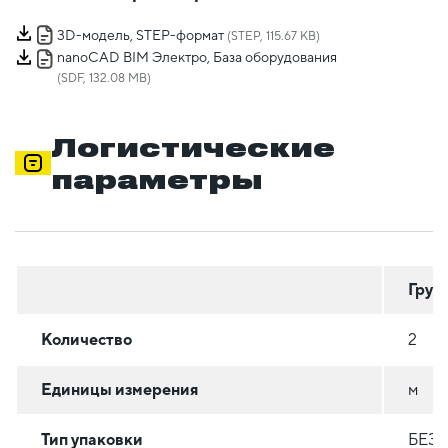
3D-модель, STEP-формат
(STEP, 115.67 KB)
nanoCAD BIM Электро, База оборудования
(SDF, 132.08 MB)
Логистические
параметры
Груп
Количество
2
Единицы измерения
м
Тип упаковки
БЕЗ