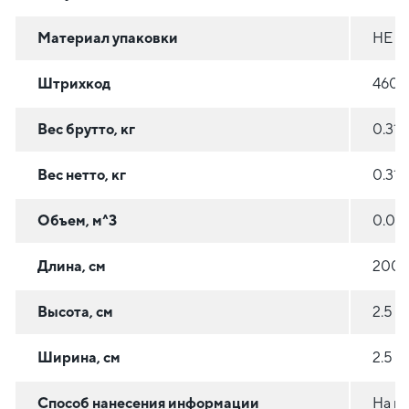
Материал упаковки
НЕ У
Штрихкод
4606
Вес брутто, кг
0.318
Вес нетто, кг
0.318
Объем, м^3
0.00
Длина, см
200
Высота, см
2.5
Ширина, см
2.5
Способ нанесения информации
На и