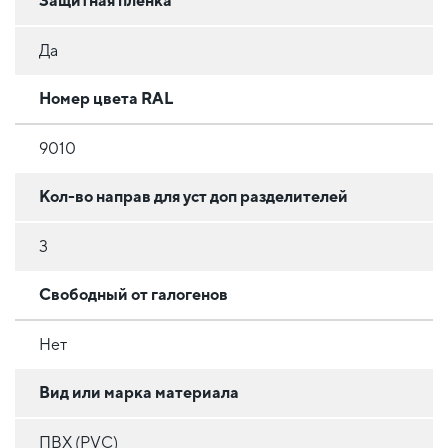
Защитная пленка
Да
Номер цвета RAL
9010
Кол-во направ для уст доп разделителей
3
Свободный от галогенов
Нет
Вид или марка материала
ПВХ (PVC)