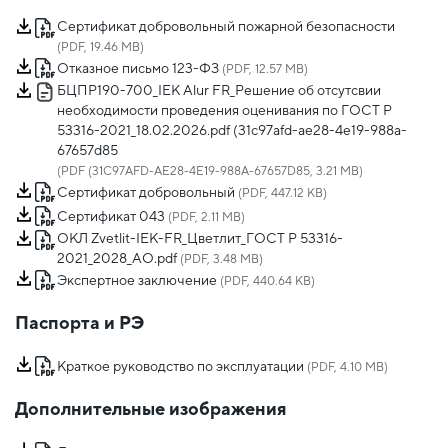
Сертификат добровольный пожарной безопасности
(PDF, 19.46 MB)
Отказное письмо 123-ФЗ
(PDF, 12.57 MB)
БЦПР190-700_IEK Alur FR_Решение об отсутсвии
необходимости проведения оценивания по ГОСТ Р
53316-2021_18.02.2026.pdf (31c97afd-ae28-4e19-988a-
67657d85
(PDF (31C97AFD-AE28-4E19-988A-67657D85, 3.21 MB)
Сертификат добровольный
(PDF, 447.12 KB)
Сертификат 043
(PDF, 2.11 MB)
ОКЛ Zvetlit-IEK-FR_Цветлит_ГОСТ Р 53316-
2021_2028_АО.pdf
(PDF, 3.48 MB)
Экспертное заключение
(PDF, 440.64 KB)
Паспорта и РЭ
Краткое руководство по эксплуатации
(PDF, 4.10 MB)
Дополнительные изображения