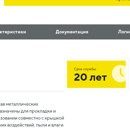
ктеристики
Документация
Логи
Срок службы:
20 лет
тав металлических
азначены для прокладки и
ьзовании совместно с крышкой
их воздействий, пыли и влаги.