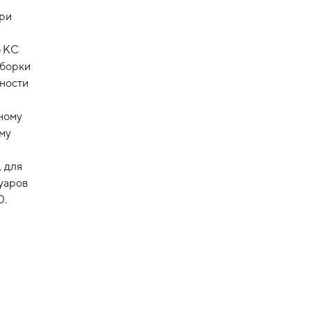
при
о КС
сборки
ности
ному
му
 для
уаров
0.