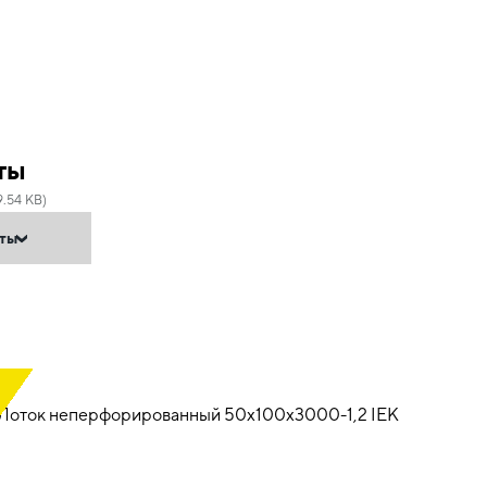
ты
9.54 KB)
нты