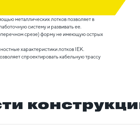
мощью металлических лотков позволяет в
аботочную систему и развивать ее.
поперечном срезе) форму не имеющую острых
ностные характеристики лотков IEK.
позволяет спроектировать кабельную трассу
ти конструкци