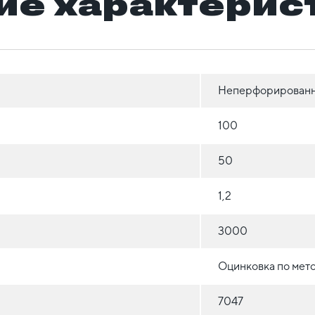
ие характерис
Неперфорирован
100
50
1,2
3000
Оцинковка по мет
7047