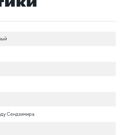
тики
ный
оду Сендзимира