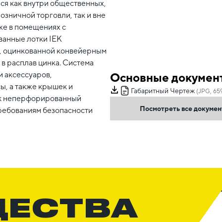
ься как внутри общественных,
озничной торговли, так и вне
же в помещениях с
анные лотки IEK
и, оцинкованной конвейерным
в расплав цинка. Система
и аксессуаров,
Основные докумен
ы, а также крышек и
Габаритный Чертеж
(JPG, 65
ок неперфорированный
Посмотреть все докуме
требованиям безопасности
ЩЕСТВА