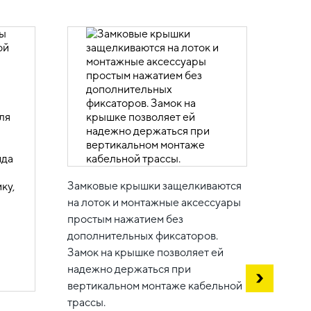
Для с
кронш
потол
стопо
Замковые крышки защелкиваются
со ст
на лоток и монтажные аксессуары
простым нажатием без
дополнительных фиксаторов.
Замок на крышке позволяет ей
надежно держаться при
вертикальном монтаже кабельной
трассы.