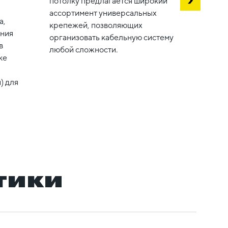
потолку предлагается широкий
кабел
ассортимент универсальных
а,
крепежей, позволяющих
ения
организовать кабельную систему
в
любой сложности.
ке
) для
тики