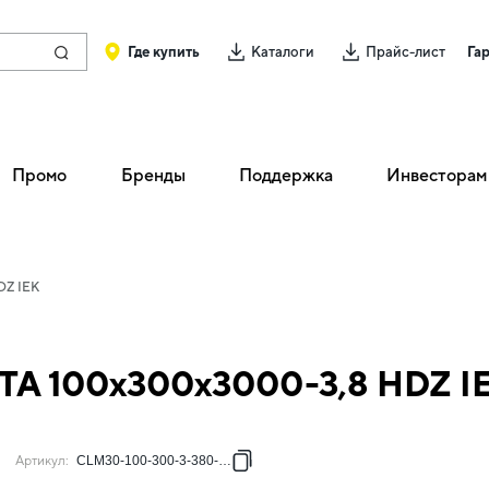
Где купить
Каталоги
Прайс-лист
Га
Промо
Бренды
Поддержка
Инвесторам
DZ IEK
TA 100х300х3000-3,8 HDZ I
Артикул
:
CLM30-100-300-3-380-HDZ