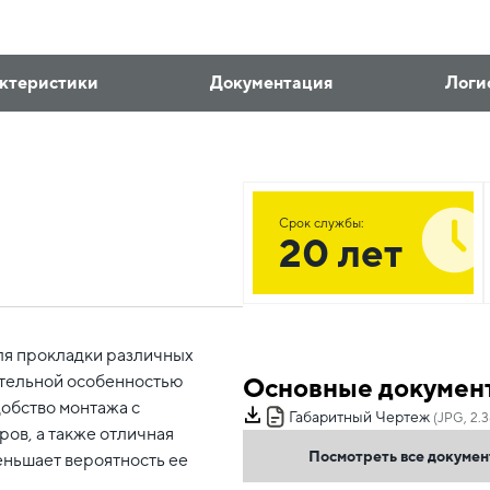
ктеристики
Документация
Логи
Срок службы:
20 лет
ля прокладки различных
ительной особенностью
Основные докумен
добство монтажа с
Габаритный Чертеж
(JPG, 2.
ов, а также отличная
Посмотреть все докуме
еньшает вероятность ее