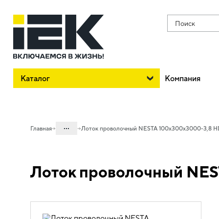
Поиск
Каталог
Компания
...
Главная
Лоток проволочный NESTA 100х300х3000-3,8 H
Каталог
Лоток проволочный NES
05. Системы для прокладки кабеля
05.04 Кабельные лотки и аксессуары
05.04.03 Лотки металлические
проволочные NESTA