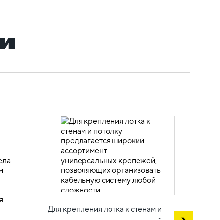
и
Возмо
много
Для крепления лотка к стенам и
сохра