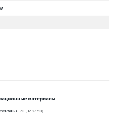
ая
мационные материалы
езентация
(PDF, 12.89 MB)