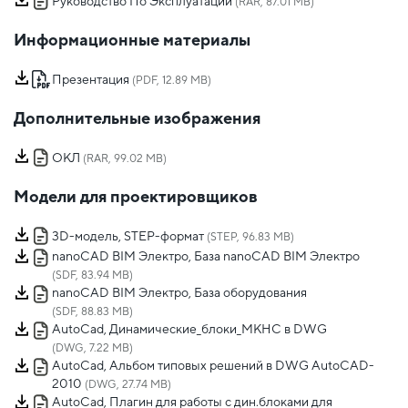
Руководство По Эксплуатации
(RAR, 87.01 MB)
Информационные материалы
Презентация
(PDF, 12.89 MB)
Дополнительные изображения
ОКЛ
(RAR, 99.02 MB)
Модели для проектировщиков
3D-модель, STEP-формат
(STEP, 96.83 MB)
nanoCAD BIM Электро, База nanoCAD BIM Электро
(SDF, 83.94 MB)
nanoCAD BIM Электро, База оборудования
(SDF, 88.83 MB)
AutoCad, Динамические_блоки_МКНС в DWG
(DWG, 7.22 MB)
AutoCad, Альбом типовых решений в DWG AutoCAD-
2010
(DWG, 27.74 MB)
AutoCad, Плагин для работы с дин.блоками для