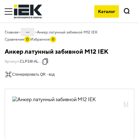
Каталог
Поиск
...
Главная
Анкер латунный забивной М12 IEK
Сравнение
0
Избранное
0
Каталог
Анкер латунный забивной М12 IEK
05. Системы для прокладки кабеля
Артикул
:
CLP1M-AL-12
05.04 Кабельные лотки и аксессуары
Сгенерировать QR - код
05.04.06 Метизы и крепеж
05.04.06.01 Анкеры
05.04.06.01.03 Анкеры латунные