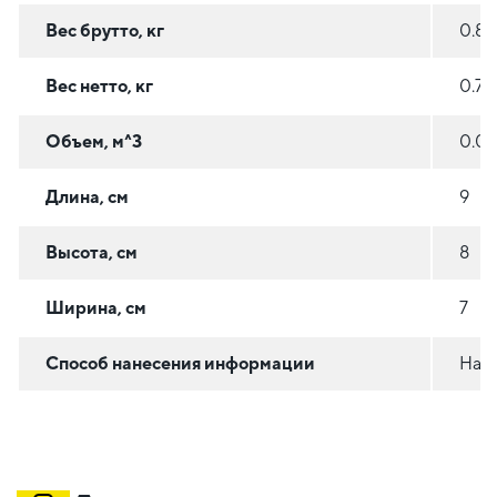
Вес брутто, кг
0.8
Вес нетто, кг
0.79
Объем, м^3
0.0
Длина, см
9
Высота, см
8
Ширина, см
7
Способ нанесения информации
На с