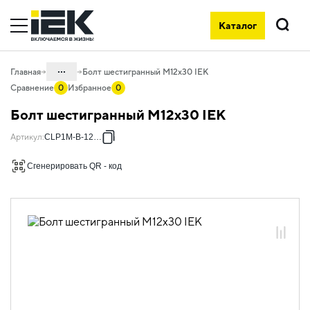
Каталог
Поиск
...
Главная
Болт шестигранный М12х30 IEK
Сравнение
0
Избранное
0
Каталог
Болт шестигранный М12х30 IEK
05. Системы для прокладки кабеля
Артикул
:
CLP1M-B-12-30
05.04 Кабельные лотки и аксессуары
Сгенерировать QR - код
05.04.06 Метизы и крепеж
05.04.06.02 Болты и винты
05.04.06.02.01 Болты и винты
оцинкованная сталь