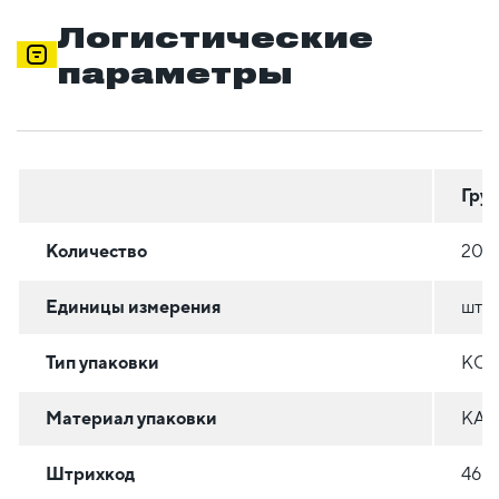
Логистические
параметры
Гру
Количество
20
Единицы измерения
шт
Тип упаковки
КОР
Материал упаковки
КАР
Штрихкод
460