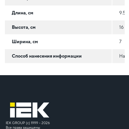
Длина, см
9.5
Высота, см
16
Ширина, см
7
Способ нанесения информации
На с
IEK GROUP (c) 1999 – 2026
Все права защищены