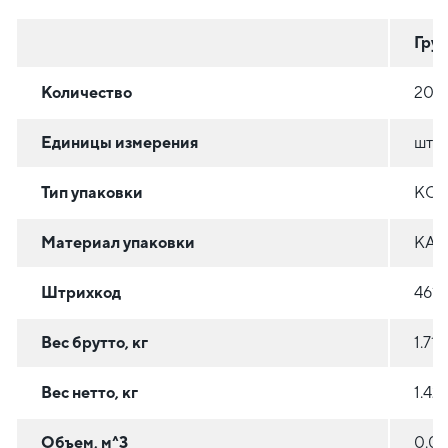
Гру
Количество
20
Единицы измерения
шт
Тип упаковки
КОР
Материал упаковки
КАР
Штрихкод
461
Вес брутто, кг
1.71
Вес нетто, кг
1.42
Объем, м^3
0.00