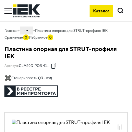
Каталог
Поиск
...
Главная
Пластина опорная для STRUT-профиля IEK
Сравнение
0
Избранное
0
Каталог
Пластина опорная для STRUT-профиля
05. Системы для прокладки кабеля
IEK
05.04 Кабельные лотки и аксессуары
Артикул
:
CLM50D-POS-41-25
05.04.07 Универсальная монтажная
Сгенерировать QR - код
STRUT-система
05.04.07.01 Универсальная монтажная
STRUT-система
05.04.07.01.04 Аксессуары STRUT
05.04.07.01.04.01 Аксессуары STRUT
оцинкованная сталь