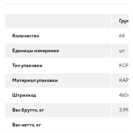
Групп
Количество
64
Единицы измерения
шт
Тип упаковки
КОРО
Материал упаковки
КАРТ
Штрихкод
46060
Вес брутто, кг
3.994
Вес нетто, кг