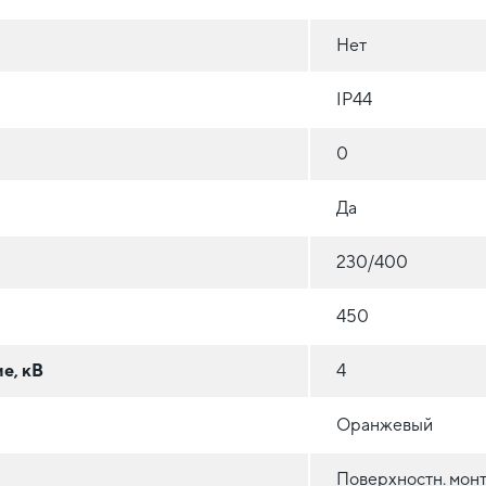
Нет
IP44
0
Да
230/400
450
е, кВ
4
Оранжевый
Поверхностн. монт