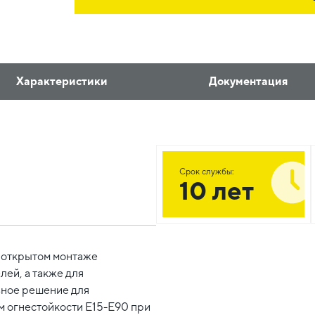
Характеристики
Документация
Срок службы:
10 лет
 открытом монтаже
лей, а также для
ьное решение для
м огнестойкости Е15-Е90 при