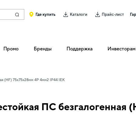
Где купить
Каталоги
Прайс-лист
Га
Промо
Бренды
Поддержка
Инвесторам
ая (HF) 75х75х28мм 4P 4мм2 IP44 IEK
естойкая ПС безгалогенная (