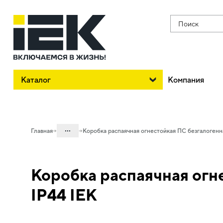
Поиск
Каталог
Компания
...
Главная
Коробка распаячная огнестойкая ПС безгалогенн
Каталог
Коробка распаячная огн
05. Системы для прокладки кабеля
05.05 Коробки электромонтажные
IP44 IEK
05.05.04 Коробки распределительные
огнестойкие