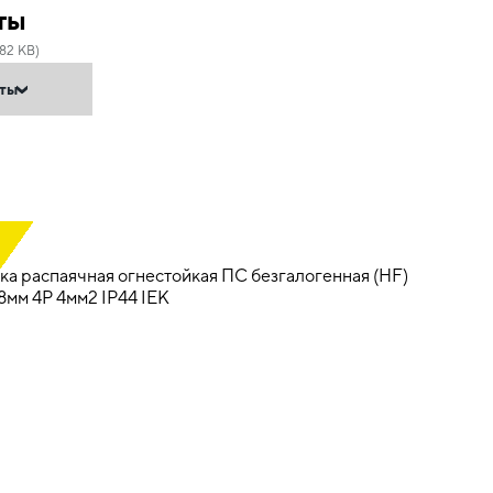
ты
82 KB)
нты