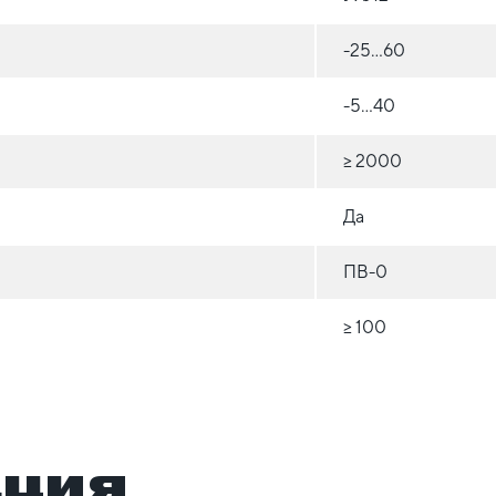
-25...60
-5...40
≥ 2000
Да
ПВ-0
≥ 100
ация