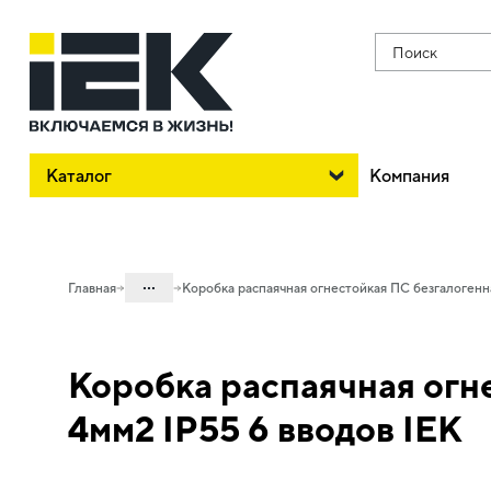
Поиск
Каталог
Компания
...
Главная
Коробка распаячная огнестойкая ПС безгалогенн
Каталог
Коробка распаячная огн
05. Системы для прокладки кабеля
05.05 Коробки электромонтажные
4мм2 IP55 6 вводов IEK
05.05.04 Коробки распределительные
огнестойкие