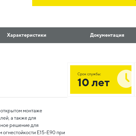
Характеристики
Документация
Срок службы:
10 лет
 открытом монтаже
лей, а также для
ьное решение для
м огнестойкости Е15-Е90 при