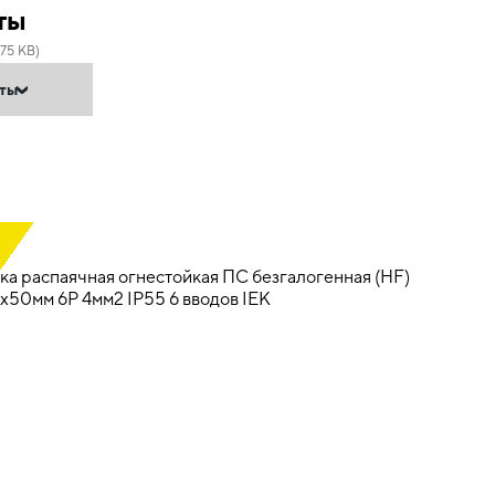
ты
.75 KB)
нты