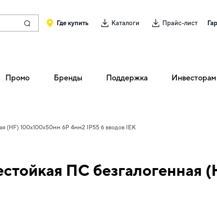
Где купить
Каталоги
Прайс-лист
Га
Промо
Бренды
Поддержка
Инвесторам
ая (HF) 100х100х50мм 6P 4мм2 IP55 6 вводов IEK
естойкая ПС безгалогенная 