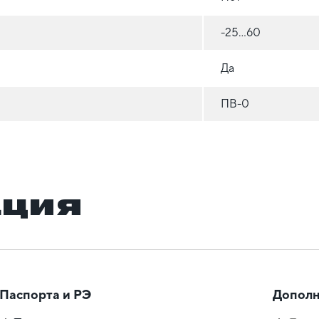
-25...60
Да
ПВ-0
ация
Паспорта и РЭ
Дополн