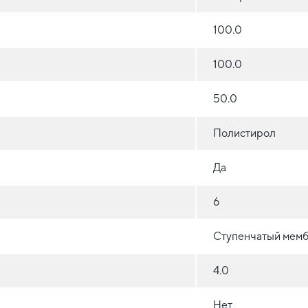
100.0
100.0
50.0
Полистирол
Да
6
Ступенчатый мемб
4.0
Нет