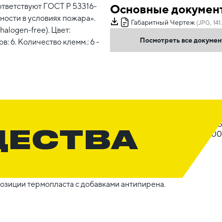
тветствуют ГОСТ Р 53316-
Основные докумен
ости в условиях пожара».
Габаритный Чертеж
(JPG, 141
alogen-free). Цвет:
Посмотреть все докуме
: 6. Количество клемм.: 6 -
ЩЕСТВА
озиции термопласта с добавками антипирена.