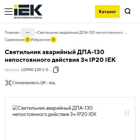
Каталог
Поиск
...
Главная
Светильник аварийный ДПА-130 непостоянного действия 3ч IP20 IEK
Сравнение
0
Избранное
0
Каталог
Светильник аварийный ДПА-130
10. Светотехника
непостоянного действия 3ч IP20 IEK
10.06 Аварийное освещение
Артикул
:
LDPA0-130-1-3-K01
10.06.01 Светильники аварийные ДПА
Сгенерировать QR - код
10.06.01.01 Светильники аварийные
ДПА