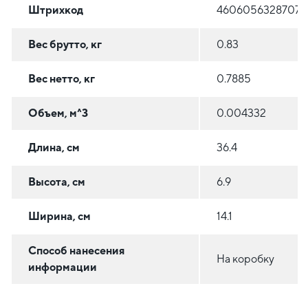
Штрихкод
4606056328707
Вес брутто, кг
0.83
Вес нетто, кг
0.7885
Объем, м^3
0.004332
Длина, см
36.4
Высота, см
6.9
Ширина, см
14.1
Способ нанесения
На коробку
информации