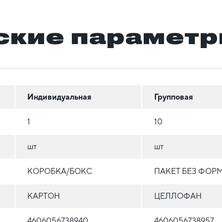
ские парамет
Индивидуальная
Групповая
1
10
шт
шт
КОРОБКА/БОКС
ПАКЕТ БЕЗ ФОР
КАРТОН
ЦЕЛЛОФАН
4606056738940
4606056738957