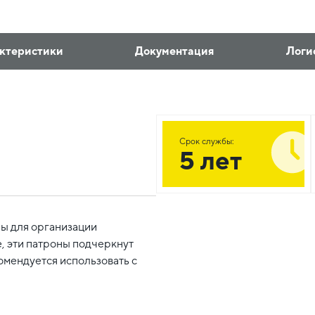
ктеристики
Документация
Логи
Срок службы:
5 лет
ы для организации
, эти патроны подчеркнут
омендуется использовать с