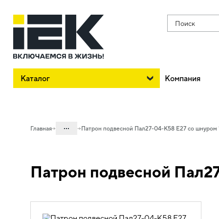
Поиск
Каталог
Компания
...
Главная
Патрон подвесной Пал27-04-К58 E27 со шнуром 
Каталог
Патрон подвесной Пал27
10. Светотехника
10.01 Источники света
10.01.03 Электропатроны,
переходники