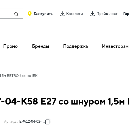
Где купить
Каталоги
Прайс-лист
Га
Промо
Бренды
Поддержка
Инвесторам
1,5м RETRO бронза IEK
-04-К58 E27 со шнуром 1,5м
Артикул
:
EPA12-04-02-K29