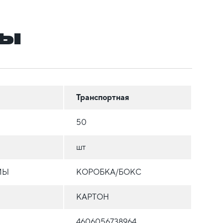
ры
Транспортная
50
шт
МЫ
КОРОБКА/БОКС
КАРТОН
4606056738964