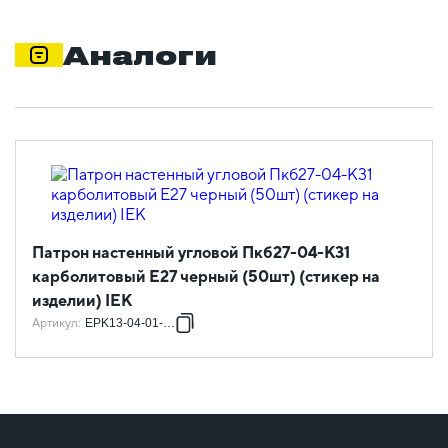
Аналоги
Патрон настенный угловой Пкб27-04-К31
карболитовый Е27 черный (50шт) (стикер на
изделии) IEK
Артикул
:
EPK13-04-01-K01