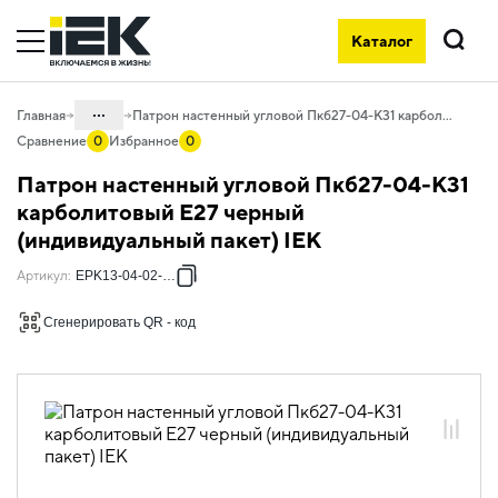
Каталог
Поиск
...
Главная
Патрон настенный угловой Пкб27-04-К31 карболитовый Е27 черный (индивидуальный пакет) IEK
Сравнение
0
Избранное
0
Каталог
Патрон настенный угловой Пкб27-04-К31
10. Светотехника
карболитовый Е27 черный
(индивидуальный пакет) IEK
10.01 Источники света
10.01.03 Электропатроны,
Артикул
:
EPK13-04-02-K01
переходники
Сгенерировать QR - код
10.01.03.01 Электропатроны
карболитовые