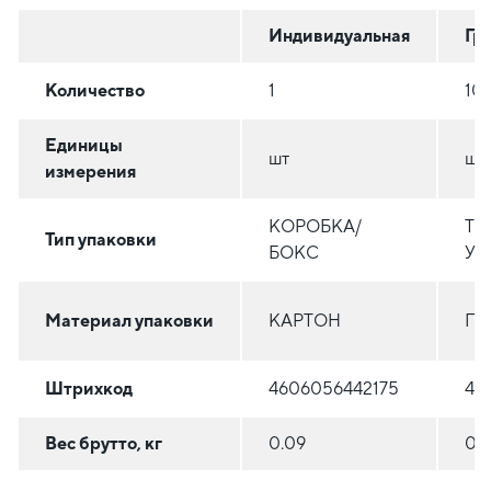
Индивидуальная
Гр
Количество
1
10
Единицы
шт
шт
измерения
КОРОБКА/
ТЕ
Тип упаковки
БОКС
УС
Материал упаковки
КАРТОН
ПО
Штрихкод
4606056442175
46
Вес брутто, кг
0.09
0.9