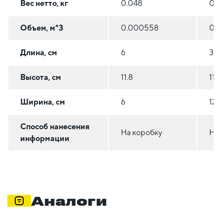
Вес нетто, кг
0.048
0.4
Объем, м^3
0.000558
0.
Длина, см
6
31
Высота, см
11.8
11.3
Ширина, см
6
12.
Способ нанесения
На коробку
На
информации
Аналоги