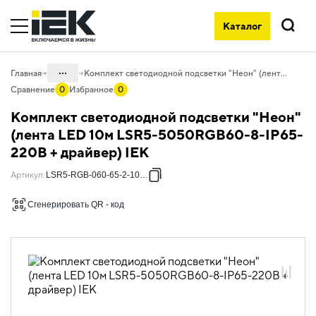
Каталог
Поиск
...
Главная
Комплект светодиодной подсветки "Неон" (лента LED 10м LSR5-5050RGB60-8-IP65-220В + драйвер) IEK
Сравнение
0
Избранное
0
Каталог
Комплект светодиодной подсветки "Неон"
10. Светотехника
(лента LED 10м LSR5-5050RGB60-8-IP65-
220В + драйвер) IEK
10.01 Источники света
10.01.02 Лента светодиодная
Артикул
:
LSR5-RGB-060-65-2-10-S0
10.01.02.03 Лента светодиодная 220В
Сгенерировать QR - код
10.01.02.03.05 Комплекты DIY
"Сделай сам" со светодиодной лентой
220В "неон"