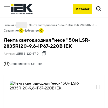
Каталог
Поиск
...
Главная
Лента светодиодная "неон" 50м LSR-2835R120-9,6-IP67-220В IEK
Сравнение
0
Избранное
0
Каталог
Лента светодиодная "неон" 50м LSR-
10. Светотехника
2835R120-9,6-IP67-220В IEK
10.01 Источники света
Артикул
:
LSR5-6-120-67-0-50
10.01.02 Лента светодиодная
Сгенерировать QR - код
10.01.02.03 Лента светодиодная 220В
10.01.02.03.02 Лента светодиодная
220В "неон"