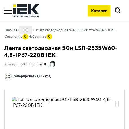
Каталог
Поиск
...
Главная
Лента светодиодная 50м LSR-2835W60-4,8-IP67-220В IEK
Сравнение
0
Избранное
0
Каталог
Лента светодиодная 50м LSR-2835W60-
10. Светотехника
4,8-IP67-220В IEK
10.01 Источники света
Артикул
:
LSR3-2-060-67-0-50
10.01.02 Лента светодиодная
Сгенерировать QR - код
10.01.02.03 Лента светодиодная 220В
10.01.02.03.01 Лента светодиодная
220В (SMD 2835, SMD 5050)