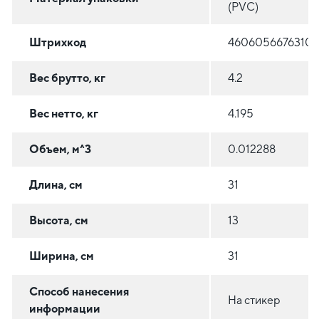
(PVC)
Штрихкод
4606056676310
Вес брутто, кг
4.2
Вес нетто, кг
4.195
Объем, м^3
0.012288
Длина, см
31
Высота, см
13
Ширина, см
31
Способ нанесения
На стикер
информации