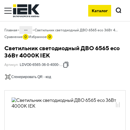
Каталог
Поиск
...
Главная
Светильник светодиодный ДВО 6565 eco 36Вт 4000К IEK
Сравнение
0
Избранное
0
Каталог
Светильник светодиодный ДВО 6565 eco
10. Светотехника
36Вт 4000К IEK
10.03 Коммерческое освещение
Артикул
:
LDVO0-6565-36-0-4000-K01
10.03.01 Панели светодиодные
Сгенерировать QR - код
10.03.01.02 Светодиодные панели с
равномерной засветкой
10.03.01.02.02 Светодиодные панели
ультратонкие