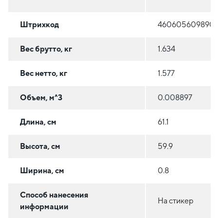
Штрихкод
460605609890
Вес брутто, кг
1.634
Вес нетто, кг
1.577
Объем, м^3
0.008897
Длина, см
61.1
Высота, см
59.9
Ширина, см
0.8
Способ нанесения
На стикер
информации