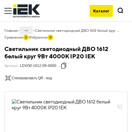
Каталог
Поиск
...
Главная
Светильник светодиодный ДВО 1612 белый круг 9Вт 4000К IP20 IEK
Сравнение
0
Избранное
0
Каталог
Светильник светодиодный ДВО 1612
10. Светотехника
белый круг 9Вт 4000К IP20 IEK
10.03 Коммерческое освещение
Артикул
:
LDVO0-1612-09-4000-K01
10.03.02 Светильники для торгового
Сгенерировать QR - код
освещения
10.03.02.01 Даунлайты классические
10.03.02.01.01 Даунлайты
классические 1611-1615