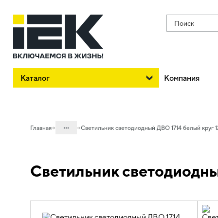
Поиск
Каталог
Компания
...
Главная
Светильник светодиодный ДВО 1714 белый круг 
Каталог
Светильник светодиодны
10. Светотехника
10.03 Коммерческое освещение
10.03.02 Светильники для торгового
освещения