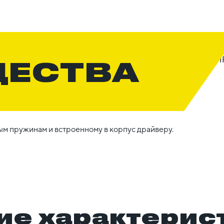
ЩЕСТВА
ым пружинам и встроенному в корпус драйверу.
ие характерис