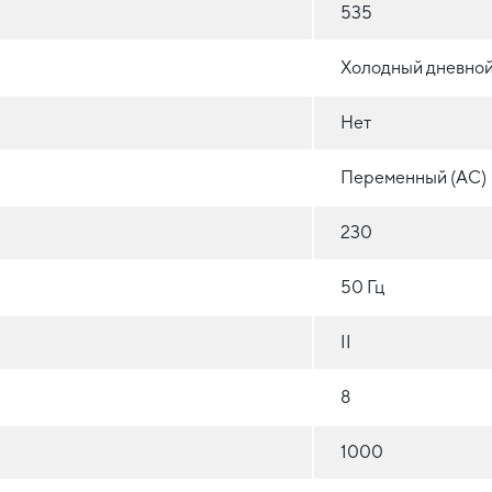
535
Холодный дневной
Нет
Переменный (AC)
230
50 Гц
II
8
1000