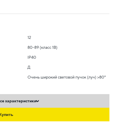
12
80-89 (класс 1B)
IP40
Д
Очень широкий световой пучок (луч) >80°
се характеристики
Купить