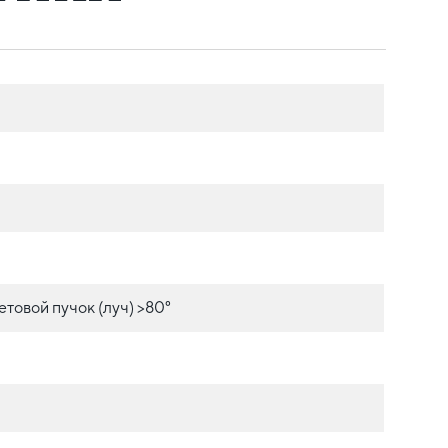
товой пучок (луч) >80°