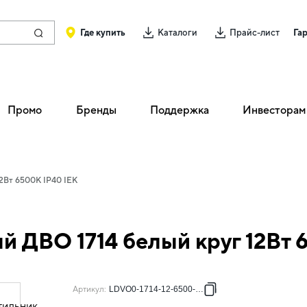
Где купить
Каталоги
Прайс-лист
Га
Промо
Бренды
Поддержка
Инвесторам
12Вт 6500К IP40 IEK
й ДВО 1714 белый круг 12Вт 
Артикул
:
LDVO0-1714-12-6500-K01