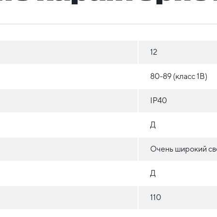
12
80-89 (класс 1B)
IP40
Д
Очень широкий све
Д
110