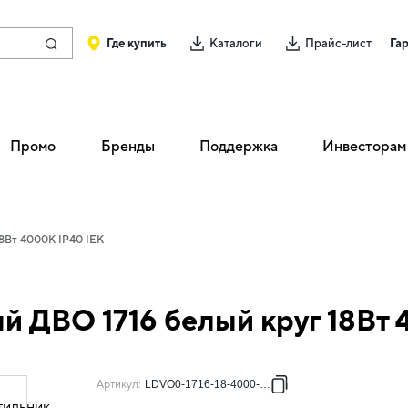
Где купить
Каталоги
Прайс-лист
Га
Промо
Бренды
Поддержка
Инвесторам
18Вт 4000К IP40 IEK
й ДВО 1716 белый круг 18Вт 
Артикул
:
LDVO0-1716-18-4000-K01