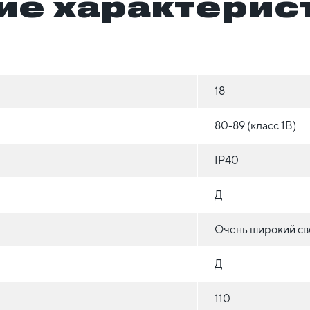
ие характерис
18
80-89 (класс 1B)
IP40
Д
Очень широкий све
Д
110