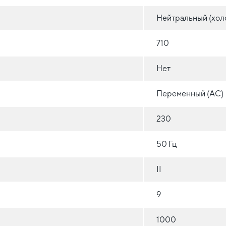
Нейтральный (хол
710
Нет
Переменный (AC)
230
50 Гц
II
9
1000