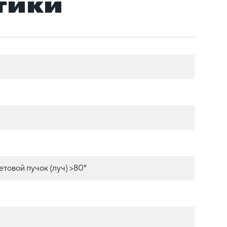
тики
товой пучок (луч) >80°