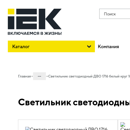
Поиск
Каталог
Компания
...
Главная
Светильник светодиодный ДВО 1716 белый круг 
Каталог
Светильник светодиодны
10. Светотехника
10.03 Коммерческое освещение
10.03.02 Светильники для торгового
освещения