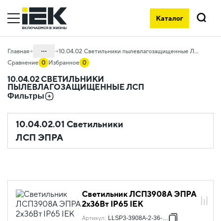
Каталог
Поиск
...
Главная
10.04.02 Светильники пылевлагозащищенные ЛСП
Сравнение
0
Избранное
0
Каталог
10.04.02 СВЕТИЛЬНИКИ
ПЫЛЕВЛАГОЗАЩИЩЕННЫЕ ЛСП
10. Светотехника
Фильтры
10.04 Промышленное освещение
10.04.02.01 Светильники
ЛСП ЭПРА
Светильник ЛСП3908A ЭПРА
2х36Вт IP65 IEK
Артикул
:
LLSP3-3908A-2-36-K03