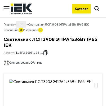
Каталог
Поиск
...
Главная
Светильник ЛСП3908 ЭПРА 1х36Вт IP65 IEK
Сравнение
0
Избранное
0
Каталог
Светильник ЛСП3908 ЭПРА 1х36Вт IP65
10. Светотехника
IEK
10.04 Промышленное освещение
Артикул
:
LLSP3-3908-1-36-K03
10.04.02 Светильники
Сгенерировать QR - код
пылевлагозащищенные ЛСП
10.04.02.01 Светильники ЛСП ЭПРА