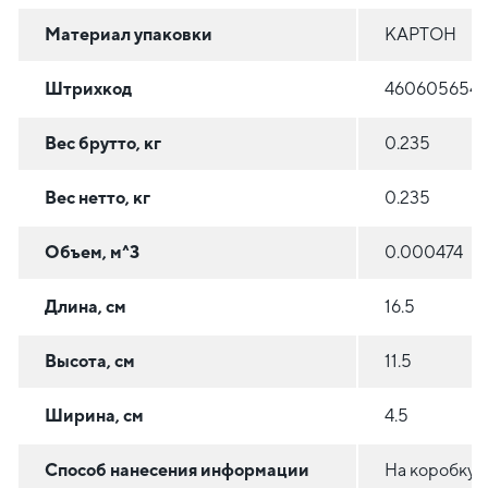
Материал упаковки
КАРТОН
Штрихкод
460605654
Вес брутто, кг
0.235
Вес нетто, кг
0.235
Объем, м^3
0.000474
Длина, см
16.5
Высота, см
11.5
Ширина, см
4.5
Способ нанесения информации
На коробку