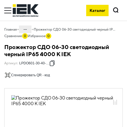
Каталог
Поиск
...
Главная
Прожектор СДО 06-30 светодиодный черный IP65 4000 K IEK
Сравнение
0
Избранное
0
Каталог
Прожектор СДО 06-30 светодиодный
10. Светотехника
черный IP65 4000 K IEK
10.05 Уличное и архитектурное
Артикул
:
LPDO601-30-40-K02
освещение
Сгенерировать QR - код
10.05.01 Прожекторы светодиодные
СДО
10.05.01.01 Прожекторы СДО-06