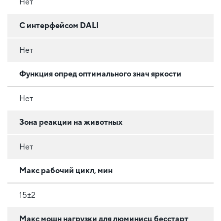
Нет
С интерфейсом DALI
Нет
Функция опред оптимального знач яркости
Нет
Зона реакции на животных
Нет
Макс рабочий цикл, мин
15±2
Макс мощн нагрузки для люминисц бесстарт