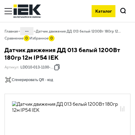
Каталог
Поиск
...
Главная
Датчик движения ДД 013 белый 1200Вт 180гр 12м IP54 IEK
Сравнение
0
Избранное
0
Каталог
Датчик движения ДД 013 белый 1200Вт
10. Светотехника
180гр 12м IP54 IEK
10.07 Управление освещением и
Артикул
:
LDD10-013-1100-001
комплектующие
Сгенерировать QR - код
10.07.01 Датчики движения
10.07.01.01 Датчики движения
инфракрасные