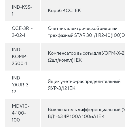
IND-KSS-
Короб КСС IEK
1
CCE-3R1-
Счетчик электрической энергии
2-02-1
трехфазный STAR 301/1 R2-10(100)Э I
IND-
Компенсатор высоты для УЭРМ-Х-25
KOMP-
(2шт/компл) IEK
2500-1
IND-
Ящик учетно-распределительный
YAUR-3-
ЯУР-3/12 IEK
12
MDV10-
Выключатель дифференциальный (УЗ
4-100-
ВД1-63 4Р 100А 100мА IEK
100