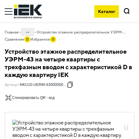
Каталог
Поиск
...
Главная
Устройство этажное распределительное УЭРМ-43 на четыре квартиры с трехфазным вводом с характеристикой D в каждую квартиру IEK
Сравнение
0
Избранное
0
Каталог
Устройство этажное распределительное
50. Типовые решения НКУ
УЭРМ-43 на четыре квартиры с
трехфазным вводом с характеристикой D в
50.07 Устройства этажные
распределительные
каждую квартиру IEK
50.07.02 НКУ Устройства этажные
Артикул
:
NKU10-UERM-43000000-02
распределительные трехфазные
Сгенерировать QR - код
50.07.02.04 устройства этажные
распределительные трехфазные на 4
квартиры