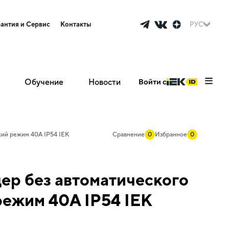
рантия и Сервис
Контакты
РУС
Обучение
Новости
Войти с
кий режим 40А IP54 IEK
Сравнение
0
Избранное
0
ер без автоматического
режим 40А IP54 IEK