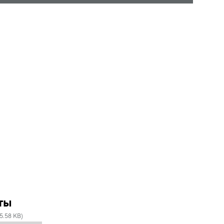
ты
5.58 KB)