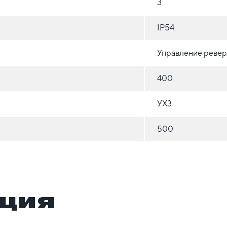
3
IP54
Управление ревер
400
УХ3
500
ция