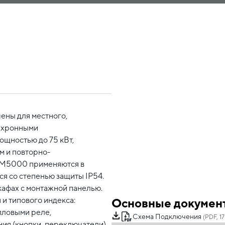
ены для местного,
инхронными
ощностью до 75 кВт,
 и повторно-
СМ5000 применяются в
я со степенью защиты IP54.
афах с монтажной панелью.
 и типового индекса:
Основные докумен
пловыми реле,
Схема Подключения
(PDF, 17
ия (кнопки, переключатели).