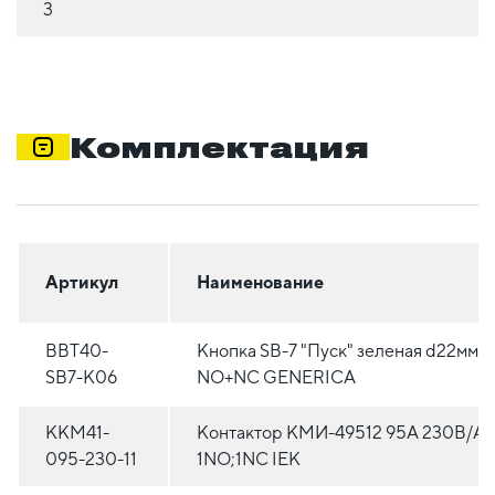
3
Комплектация
Артикул
Наименование
BBT40-
Кнопка SВ-7 "Пуск" зеленая d22мм/
SB7-K06
NO+NC GENERICA
KKM41-
Контактор КМИ-49512 95А 230В/А
095-230-11
1NO;1NC IEK