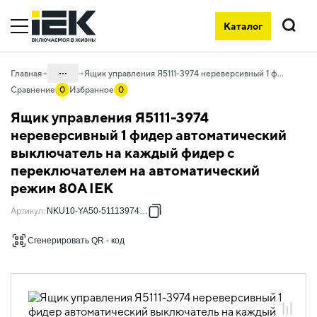
Каталог
Поиск
...
Главная
Ящик управления Я5111-3974 нереверсивный 1 фидер автоматический выключатель на каждый фидер с переключателем на автоматический режим 80А IEK
Сравнение
0
Избранное
0
Каталог
Ящик управления Я5111-3974
50. Типовые решения НКУ
нереверсивный 1 фидер автоматический
выключатель на каждый фидер с
50.10 Ящики управления
электродвигателями
переключателем на автоматический
режим 80А IEK
50.10.01 НКУ ящики управления
электродвигателями Я5000
Артикул
:
NKU10-YA50-51113974-01
50.10.01.03 Ящики управления
электродвигателями Я5000
Сгенерировать QR - код
однофидерные нереверсивные