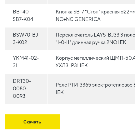
BBT40-
Кнопка SВ-7 "Стоп" красная d22мм/
SB7-K04
NO+NC GENERICA
BSW70-BJ-
Переключатель LAY5-BJ33 3 полож
3-K02
"I-0-II" длинная ручка 2NO IEK
YKM41-02-
Корпус металлический ЩМП-50.40.
31
УХЛ3 IP31 IEK
DRT30-
Реле РТИ-3365 электротепловое 8
0080-
IEK
0093
Скачать