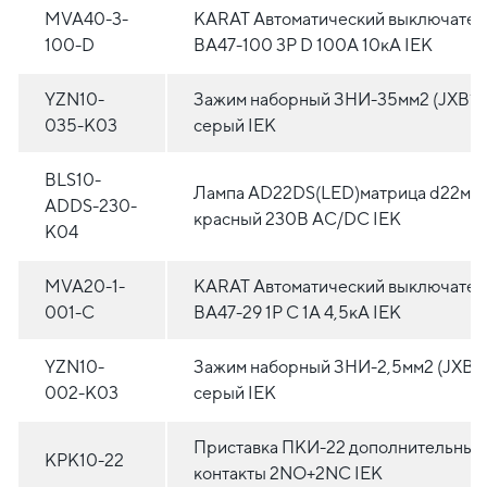
MVA40-3-
KARAT Автоматический выключател
100-D
ВА47-100 3P D 100А 10кА IEK
YZN10-
Зажим наборный ЗНИ-35мм2 (JXB12
035-K03
серый IEK
BLS10-
Лампа AD22DS(LED)матрица d22мм
ADDS-230-
красный 230В AC/DC IEK
K04
MVA20-1-
KARAT Автоматический выключател
001-C
ВА47-29 1P C 1А 4,5кА IEK
YZN10-
Зажим наборный ЗНИ-2,5мм2 (JXB2
002-K03
серый IEK
Приставка ПКИ-22 дополнительные
KPK10-22
контакты 2NO+2NC IEK