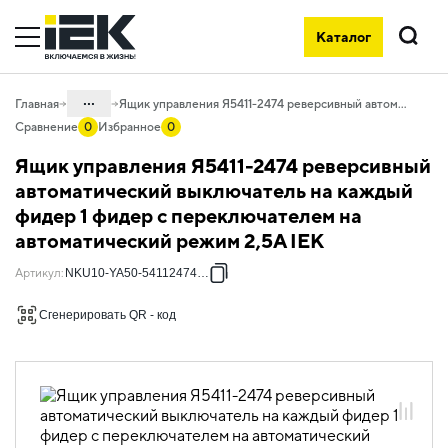
Каталог
Поиск
...
Главная
Ящик управления Я5411-2474 реверсивный автоматический выключатель на каждый фидер 1 фидер с переключателем на автоматический режим 2,5А IEK
Сравнение
0
Избранное
0
Каталог
Ящик управления Я5411-2474 реверсивный
50. Типовые решения НКУ
автоматический выключатель на каждый
фидер 1 фидер с переключателем на
50.10 Ящики управления
электродвигателями
автоматический режим 2,5А IEK
50.10.01 НКУ ящики управления
Артикул
:
NKU10-YA50-54112474-01
электродвигателями Я5000
Сгенерировать QR - код
50.10.01.04 Ящики управления
электродвигателями Я5000
однофидерные реверсивные