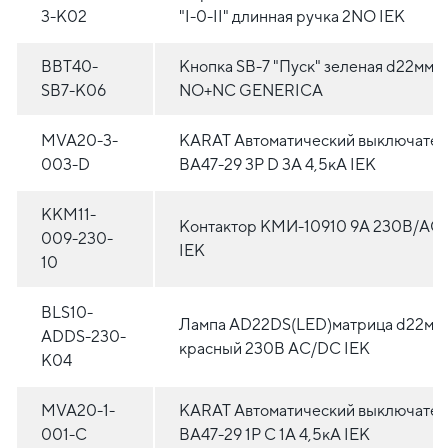
3-K02
"I-0-II" длинная ручка 2NO IEK
BBT40-
Кнопка SВ-7 "Пуск" зеленая d22мм/
SB7-K06
NO+NC GENERICA
MVA20-3-
KARAT Автоматический выключател
003-D
ВА47-29 3P D 3А 4,5кА IEK
KKM11-
Контактор КМИ-10910 9А 230В/АС
009-230-
IEK
10
BLS10-
Лампа AD22DS(LED)матрица d22мм
ADDS-230-
красный 230В AC/DC IEK
K04
MVA20-1-
KARAT Автоматический выключател
001-C
ВА47-29 1P C 1А 4,5кА IEK