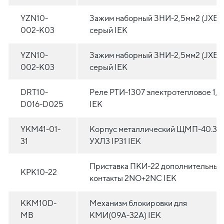
YZN10-
Зажим наборный ЗНИ-2,5мм2 (JXB2
002-K03
серый IEK
YZN10-
Зажим наборный ЗНИ-2,5мм2 (JXB2
002-K03
серый IEK
DRT10-
Реле РТИ-1307 электротепловое 1,6
D016-D025
IEK
YKM41-01-
Корпус металлический ЩМП-40.30.
31
УХЛ3 IP31 IEK
Приставка ПКИ-22 дополнительные
KPK10-22
контакты 2NO+2NC IEK
KKM10D-
Механизм блокировки для
MB
КМИ(09А-32А) IEK