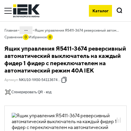
Каталог
Поиск
...
Главная
Ящик управления Я5411-3674 реверсивный автоматический выключатель на каждый фидер 1 фидер с переключателем на автоматический режим 40А IEK
Сравнение
0
Избранное
0
Каталог
Ящик управления Я5411-3674 реверсивный
50. Типовые решения НКУ
автоматический выключатель на каждый
фидер 1 фидер с переключателем на
50.10 Ящики управления
электродвигателями
автоматический режим 40А IEK
50.10.01 НКУ ящики управления
Артикул
:
NKU10-YA50-54113674-01
электродвигателями Я5000
Сгенерировать QR - код
50.10.01.04 Ящики управления
электродвигателями Я5000
однофидерные реверсивные