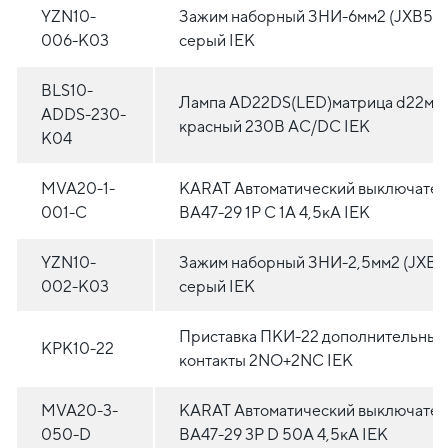
YZN10-
Зажим наборный ЗНИ-6мм2 (JXB50
006-K03
серый IEK
BLS10-
Лампа AD22DS(LED)матрица d22мм
ADDS-230-
красный 230В AC/DC IEK
K04
MVA20-1-
KARAT Автоматический выключател
001-C
ВА47-29 1P C 1А 4,5кА IEK
YZN10-
Зажим наборный ЗНИ-2,5мм2 (JXB2
002-K03
серый IEK
Приставка ПКИ-22 дополнительные
KPK10-22
контакты 2NO+2NC IEK
MVA20-3-
KARAT Автоматический выключател
050-D
ВА47-29 3P D 50А 4,5кА IEK