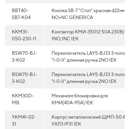
BBT40-
Кнопка SВ-7 "Стоп" красная d22мм
SB7-K04
NO+NC GENERICA
KKM31-
Контактор КМИ-35012 50А 230В/А
050-230-11
1NO;1NC IEK
BSW70-BJ-
Переключатель LAY5-BJ33 3 полож
3-K02
"I-0-II" длинная ручка 2NO IEK
BSW70-BJ-
Переключатель LAY5-BJ33 3 полож
3-K02
"I-0-II" длинная ручка 2NO IEK
KKM30D-
Механизм блокировки для
MB
КМИ(40А-95А) IEK
YKM41-02-
Корпус металлический ЩМП-50.40.
31
УХЛ3 IP31 IEK