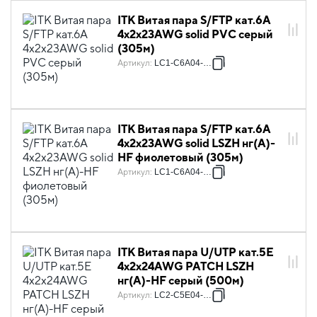
ITK Витая пара S/FTP кат.6A
4х2х23AWG solid PVC серый
(305м)
Артикул
:
LC1-C6A04-611
ITK Витая пара S/FTP кат.6A
4х2х23AWG solid LSZH нг(А)-
HF фиолетовый (305м)
Артикул
:
LC1-C6A04-626
ITK Витая пара U/UTP кат.5E
4х2х24AWG PATCH LSZH
нг(А)-HF серый (500м)
Артикул
:
LC2-C5E04-121