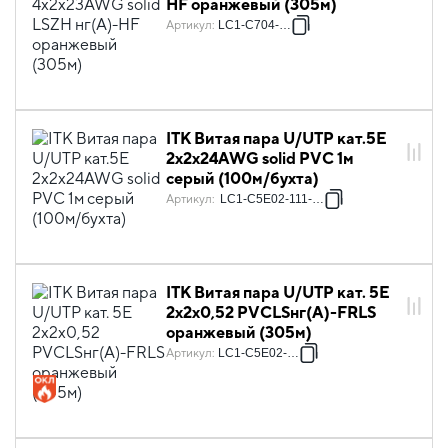
HF оранжевый (305м)
Артикул
:
LC1-C704-627
ITK Витая пара U/UTP кат.5E
2х2х24AWG solid PVC 1м
серый (100м/бухта)
Артикул
:
LC1-C5E02-111-100
ITK Витая пара U/UTP кат. 5E
2х2х0,52 PVCLSнг(А)-FRLS
оранжевый (305м)
Артикул
:
LC1-C5E02-157