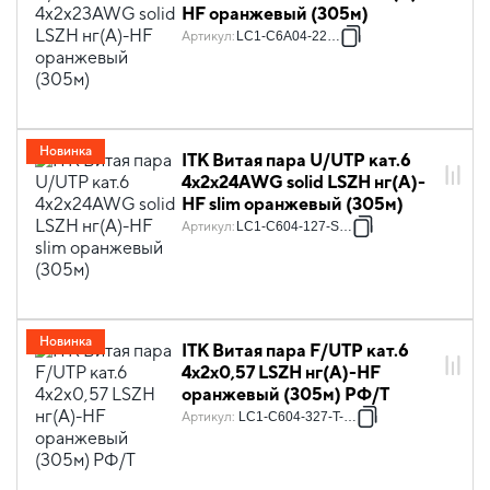
HF оранжевый (305м)
Артикул
:
LC1-C6A04-227-P
Новинка
ITK Витая пара U/UTP кат.6
4х2х24AWG solid LSZH нг(А)-
HF slim оранжевый (305м)
Артикул
:
LC1-C604-127-SL-P
Новинка
ITK Витая пара F/UTP кат.6
4х2х0,57 LSZH нг(А)-HF
оранжевый (305м) РФ/Т
Артикул
:
LC1-C604-327-T-P-R