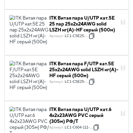
ITK Витая пара U/UTP кат.5E
25 пар 25х2х24AWG solid
LSZH нг(А)-HF серый (500м)
Артикул
:
LC1-C5E25-121
ITK Витая пара F/UTP кат.5E
25х2х24AWG solid LSZH нг(А)-
HF серый (500м)
Артикул
:
LC1-C5E25-321
ITK Витая пара U/UTP кат.6
4х2х23AWG PVC серый
(305м) РФ/Т
Артикул
:
LC1-C604-111-T-R