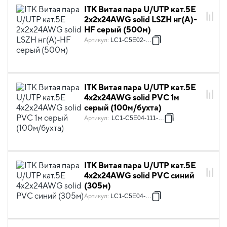
ITK Витая пара U/UTP кат.5E
2х2х24AWG solid LSZH нг(А)-
HF серый (500м)
Артикул
:
LC1-C5E02-121
ITK Витая пара U/UTP кат.5E
4х2х24AWG solid PVC 1м
серый (100м/бухта)
Артикул
:
LC1-C5E04-111-100
ITK Витая пара U/UTP кат.5E
4х2х24AWG solid PVC синий
(305м)
Артикул
:
LC1-C5E04-113