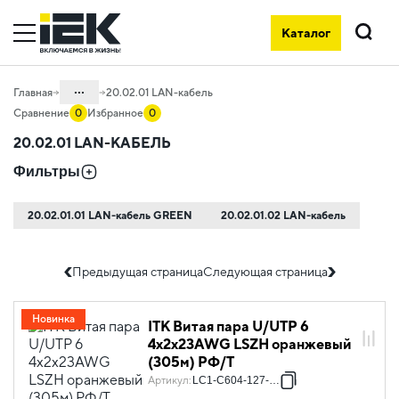
LAN-кабель на официальном сайте IEK - в продаже у дистрибью
Каталог
Поиск
...
Главная
20.02.01 LAN-кабель
Сравнение
0
Избранное
0
Каталог
20.02.01 LAN-КАБЕЛЬ
20. Оборудование
Фильтры
телекоммуникационное
20.02 Кабельная продукция
20.02.01.01 LAN-кабель GREEN
20.02.01.02 LAN-кабель
Предыдущая страница
Следующая страница
Новинка
ITK Витая пара U/UTP 6
4х2х23AWG LSZH оранжевый
(305м) РФ/Т
Артикул
:
LC1-C604-127-T-R