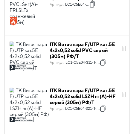
Артикул
:
LC1-C5E04-197
ITK Витая пара F/UTP кат.5E
4х2х0,52 solid PVC серый
(305м) РФ/Т
Артикул
:
LC1-C5E04-311-T-P-R
ITK Витая пара F/UTP кат.5E
4х2х0,52 solid LSZH нг(А)-HF
серый (305м) РФ/Т
Артикул
:
LC1-C5E04-321-T-P-R