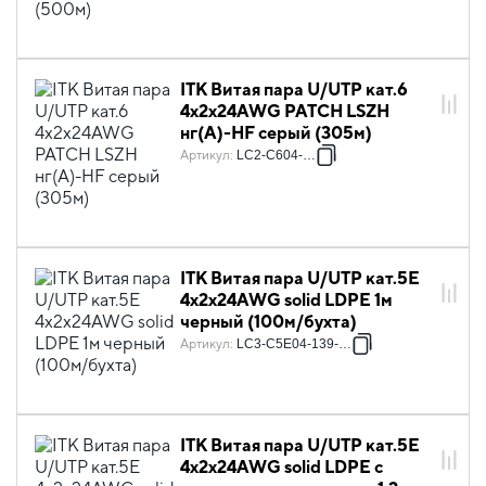
ITK Витая пара U/UTP кат.6
4х2х24AWG PATCH LSZH
нг(А)-HF серый (305м)
Артикул
:
LC2-C604-121
ITK Витая пара U/UTP кат.5E
4х2х24AWG solid LDPE 1м
черный (100м/бухта)
Артикул
:
LC3-C5E04-139-100
ITK Витая пара U/UTP кат.5E
4х2х24AWG solid LDPE c