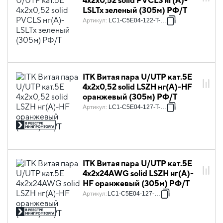
4х2х0,52 solid PVCLS нг(А)-
LSLTx зеленый (305м) РФ/Т
Артикул
:
LC1-C5E04-122-T-P-R
ITK Витая пара U/UTP кат.5E
4х2х0,52 solid LSZH нг(А)-HF
оранжевый (305м) РФ/Т
Артикул
:
LC1-C5E04-127-T-P-R
ITK Витая пара U/UTP кат.5E
4х2х24AWG solid LSZH нг(А)-
HF оранжевый (305м) РФ/Т
Артикул
:
LC1-C5E04-127-T-R