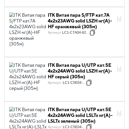
ITK Витая пара S/FTP кат.7A
4х2х23AWG solid LSZH нг(А)-
HF оранжевый (305м)
Артикул
:
LC1-C7A04-627-P
ITK Витая пара U/UTP кат.5E
4х2х24AWG solid LSZH нг(А)-
HF серый (305м)
Артикул
:
LC1-C5E04-121
ITK Витая пара U/UTP кат.5E
4x2х24AWG solid LSLTx нг(А)-
LSLTx зеленый (305м)
Артикул
:
LC1-C5E04-122