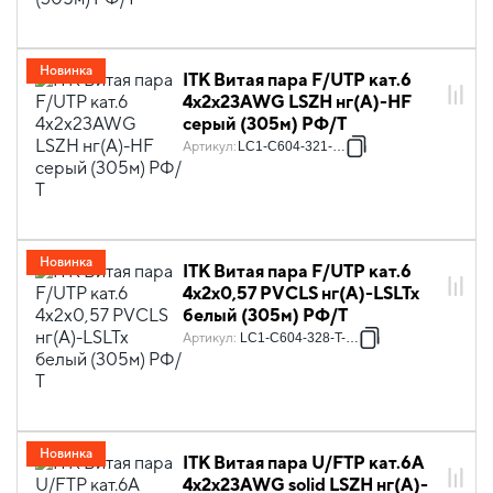
Новинка
ITK Витая пара F/UTP кат.6
4х2х23AWG LSZH нг(А)-HF
серый (305м) РФ/Т
Артикул
:
LC1-C604-321-T-R
Новинка
ITK Витая пара F/UTP кат.6
4х2х0,57 PVCLS нг(А)-LSLTx
белый (305м) РФ/Т
Артикул
:
LC1-C604-328-T-P-R
Новинка
ITK Витая пара U/FTP кат.6A
4х2х23AWG solid LSZH нг(А)-