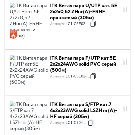
ITK Витая пара U/UTP кат. 5E
2х2х0,52 ZHнг(А)-FRHF
оранжевый (305м)
Артикул
:
LC1-C5E02-167
ITK Витая пара F/UTP кат.5E
2х2х24AWG solid PVC серый
(500м)
Артикул
:
LC1-C5E02-311
ITK Витая пара S/FTP кат.7
4х2х23AWG solid LSZH нг(А)-
HF серый (305м)
Артикул
:
LC1-C704-621