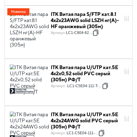
Новинка
ITK Витая пара S/FTP кат.8.1
4х2х23AWG solid LSZH нг(А)-
HF оранжевый (305м)
Артикул
:
LC1-C804-627-P
ITK Витая пара U/UTP кат.5E
4х2х0,52 solid PVC серый
(305м) РФ/Т
Артикул
:
LC1-C5E04-111-T-P-R
ITK Витая пара U/UTP кат.5E
4х2х24AWG solid PVC серый
(305м) РФ/Т
Артикул
:
LC1-C5E04-111-T-R