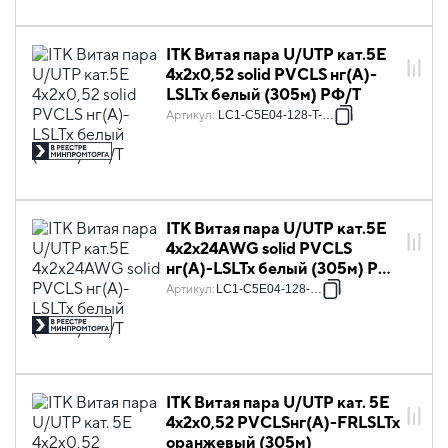
ITK Витая пара U/UTP кат.5E
4х2х0,52 solid PVCLS нг(А)-
LSLTx белый (305м) РФ/Т
Артикул
:
LC1-C5E04-128-T-P-R
ITK Витая пара U/UTP кат.5E
4х2х24AWG solid PVCLS
нг(А)-LSLTx белый (305м) РФ/
Т
Артикул
:
LC1-C5E04-128-T-R
ITK Витая пара U/UTP кат. 5E
4х2х0,52 PVCLSнг(А)-FRLSLTx
оранжевый (305м)