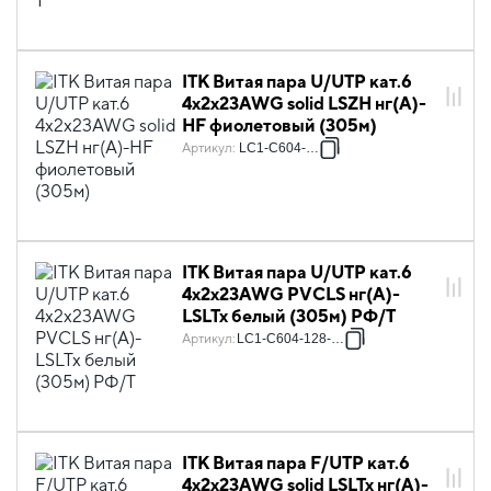
ITK Витая пара U/UTP кат.6
4х2х23AWG solid LSZH нг(А)-
HF фиолетовый (305м)
Артикул
:
LC1-C604-126
ITK Витая пара U/UTP кат.6
4х2х23AWG PVCLS нг(А)-
LSLTx белый (305м) РФ/Т
Артикул
:
LC1-C604-128-T-R
ITK Витая пара F/UTP кат.6
4х2х23AWG solid LSLTx нг(А)-