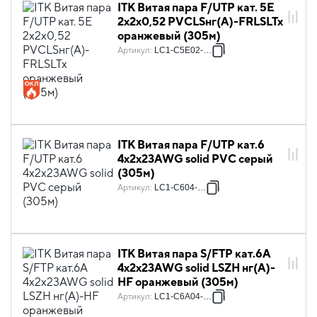
ITK Витая пара F/UTP кат. 5E
2х2х0,52 PVCLSнг(А)-FRLSLTx
оранжевый (305м)
Артикул
:
LC1-C5E02-397
ITK Витая пара F/UTP кат.6
4х2х23AWG solid PVC серый
(305м)
Артикул
:
LC1-C604-311
ITK Витая пара S/FTP кат.6A
4х2х23AWG solid LSZH нг(А)-
HF оранжевый (305м)
Артикул
:
LC1-C6A04-627