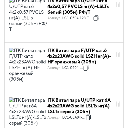
ITK Витая пара U/UTP кат.6
4х2х0,57 PVCLS нг(А)-LSLTx
белый (305м) РФ/Т
Артикул
:
LC1-C604-128-T-P-R
ITK Витая пара F/UTP кат.6
4х2х23AWG solid LSZH нг(А)-
HF оранжевый (305м)
Артикул
:
LC1-C604-327
ITK Витая пара U/UTP кат.6A
4х2х23AWG solid LSLTx нг(А)-
LSLTx серый (305м)
Артикул
:
LC1-C6A04-121