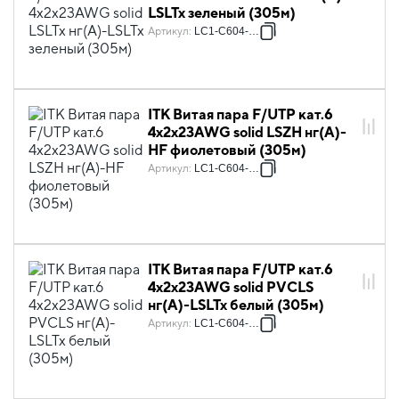
LSLTx зеленый (305м)
Артикул
:
LC1-C604-322
ITK Витая пара F/UTP кат.6
4х2х23AWG solid LSZH нг(А)-
HF фиолетовый (305м)
Артикул
:
LC1-C604-326
ITK Витая пара F/UTP кат.6
4х2х23AWG solid PVCLS
нг(А)-LSLTx белый (305м)
Артикул
:
LC1-C604-328