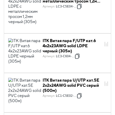
металлическим тросом 1,2мм
черный (305м)
Артикул
:
LC3-C5E04-359
ITK Витая пара F/UTP кат.6
4х2х23AWG solid LDPE
черный (305м)
Артикул
:
LC3-C604-339
ITK Витая пара U/UTP кат.5E
2х2х24AWG solid PVC серый
(500м)
Артикул
:
LC1-C5E02-111