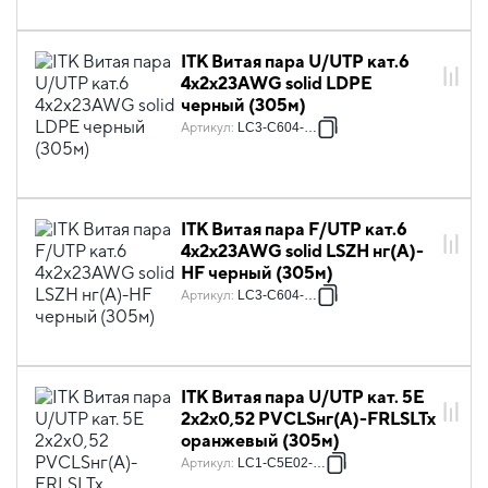
ITK Витая пара U/UTP кат.6
4х2х23AWG solid LDPE
черный (305м)
Артикул
:
LC3-C604-139
ITK Витая пара F/UTP кат.6
4х2х23AWG solid LSZH нг(А)-
HF черный (305м)
Артикул
:
LC3-C604-329
ITK Витая пара U/UTP кат. 5E
2х2х0,52 PVCLSнг(А)-FRLSLTx
оранжевый (305м)
Артикул
:
LC1-C5E02-197