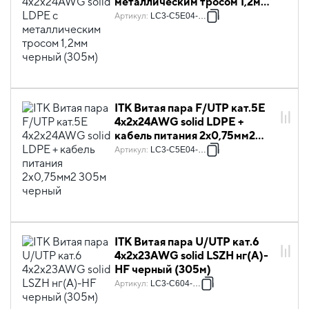
металлическим тросом 1,2мм
черный (305м)
Артикул
:
LC3-C5E04-159
ITK Витая пара F/UTP кат.5E
4х2х24AWG solid LDPE +
кабель питания 2х0,75мм2
305м черный
Артикул
:
LC3-C5E04-379
ITK Витая пара U/UTP кат.6
4х2х23AWG solid LSZH нг(А)-
HF черный (305м)
Артикул
:
LC3-C604-129