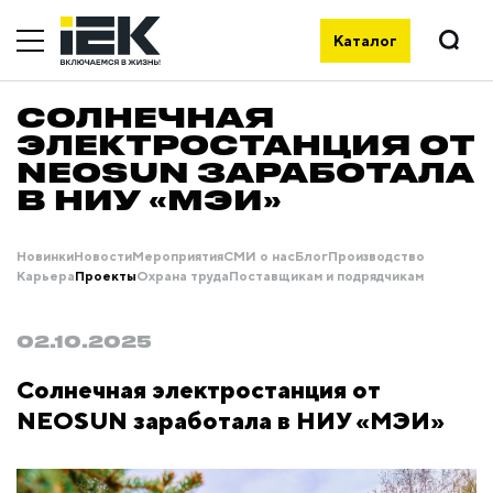
Каталог
СОЛНЕЧНАЯ
ЭЛЕКТРОСТАНЦИЯ ОТ
NEOSUN ЗАРАБОТАЛА
В НИУ «МЭИ»
Новинки
Новости
Мероприятия
СМИ о нас
Блог
Производство
Карьера
Проекты
Охрана труда
Поставщикам и подрядчикам
02.10.2025
Солнечная электростанция от
NEOSUN заработала в НИУ «МЭИ»