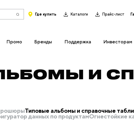
Где купить
Каталоги
Прайс-лист
Г
Промо
Бренды
Поддержка
Инвесторам
ЛЬБОМЫ И С
 брошюры
Типовые альбомы и справочные табл
игуратор данных по продуктам
Огнестойкие к