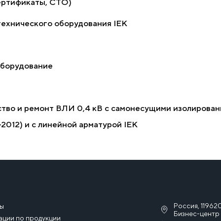
ертификаты, СТО)
ехнического оборудования IEK
оборудование
ство и ремонт ВЛИ 0,4 кВ с самонесущими изолирова
2012) и с линейной арматурой IEK
Россия, 119620
сы
Бизнес-центр 
ации по продукции