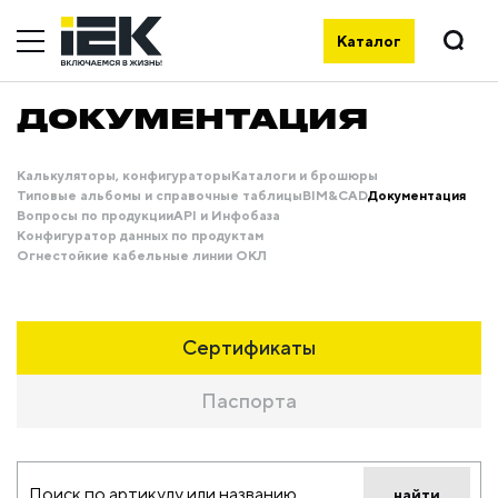
Каталог
ДОКУМЕНТАЦИЯ
Калькуляторы, конфигураторы
Каталоги и брошюры
Типовые альбомы и справочные таблицы
BIM&CAD
Документация
Вопросы по продукции
API и Инфобаза
Конфигуратор данных по продуктам
Огнестойкие кабельные линии ОКЛ
Сертификаты
Паспорта
найти