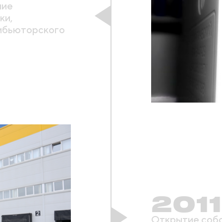
ние
ки,
ибьюторского
2011
Открытие собс