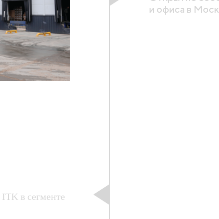
и офиса в Мос
а
ITK в сегменте