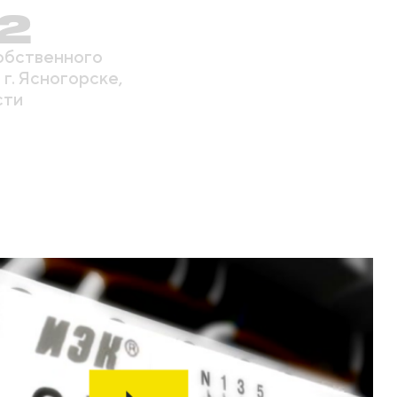
2
обственного
 г. Ясногорске,
сти