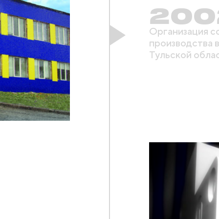
200
Организация с
производства в
Тульской обла