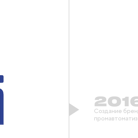
201
Создание брен
промавтоматиз