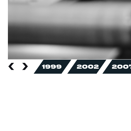
1999
2002
200