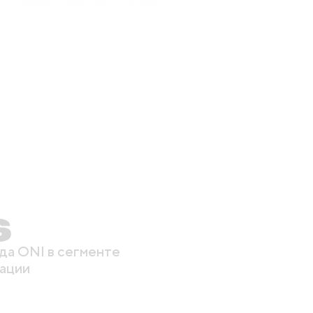
6
да ONI в сегменте
ации