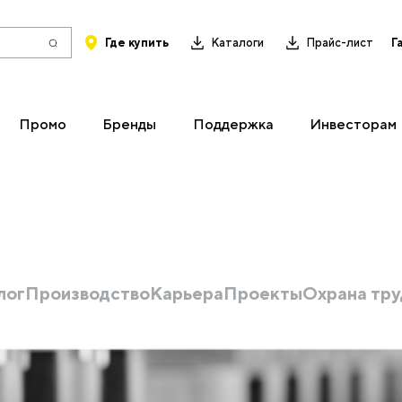
Где купить
Каталоги
Прайс-лист
Г
Промо
Бренды
Поддержка
Инвесторам
лог
Производство
Карьера
Проекты
Охрана тру