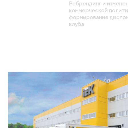
Ребрендинг и измене
коммерческой полити
формирование дистр
клуба