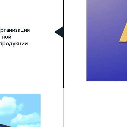
Организация
тной
продукции