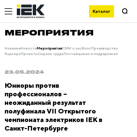
Каталог
МЕРОПРИЯТИЯ
Новинки
Новости
Мероприятия
СМИ о нас
Блог
Производство
Карьера
Проекты
Охрана труда
Поставщикам и подрядчикам
23.05.2024
Юниоры против
профессионалов –
неожиданный результат
полуфинала VII Открытого
чемпионата электриков IEK в
Санкт-Петербурге