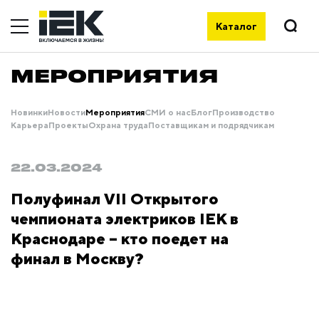
Каталог
МЕРОПРИЯТИЯ
Новинки
Новости
Мероприятия
СМИ о нас
Блог
Производство
Карьера
Проекты
Охрана труда
Поставщикам и подрядчикам
22.03.2024
Полуфинал VII Открытого
чемпионата электриков IEK в
Краснодаре – кто поедет на
финал в Москву?