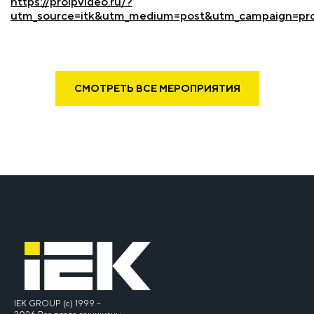
https://proipvideo.ru/?
utm_source=itk&utm_medium=post&utm_campaign=pr
СМОТРЕТЬ ВСЕ МЕРОПРИЯТИЯ
IEK GROUP (c) 1999 –