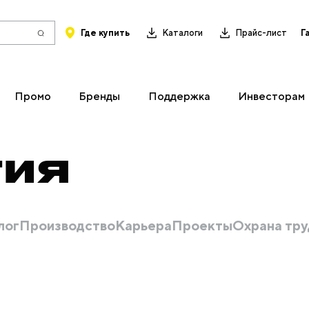
Где купить
Каталоги
Прайс-лист
Г
Промо
Бренды
Поддержка
Инвесторам
ТИЯ
лог
Производство
Карьера
Проекты
Охрана тру