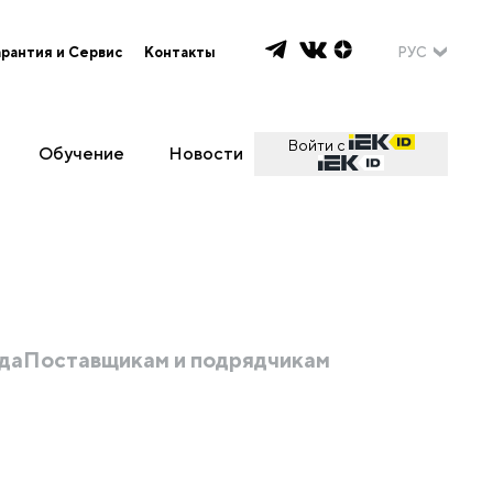
арантия и Сервис
Контакты
РУС
Войти с
Обучение
Новости
да
Поставщикам и подрядчикам