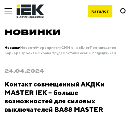
Каталог
НОВИНКИ
Новинки
Новости
Мероприятия
СМИ о нас
Блог
Производство
Карьера
Проекты
Охрана труда
Поставщикам и подрядчикам
24.04.2024
Контакт совмещенный АКДКм
MASTER IEK – больше
возможностей для силовых
выключателей ВА88 MASTER