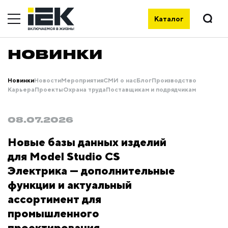
Каталог
НОВИНКИ
Новинки
Новости
Мероприятия
СМИ о нас
Блог
Производство
Карьера
Проекты
Охрана труда
Поставщикам и подрядчикам
08.07.2026
Новые базы данных изделий
для Model Studio CS
Электрика — дополнительные
функции и актуальный
ассортимент для
промышленного
проектирования