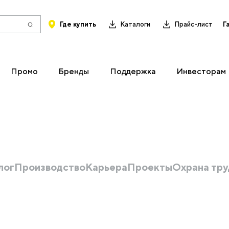
Где купить
Каталоги
Прайс-лист
Г
Промо
Бренды
Поддержка
Инвесторам
лог
Производство
Карьера
Проекты
Охрана тру