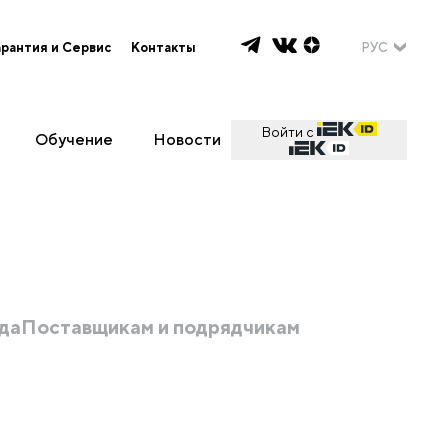
арантия и Сервис
Контакты
РУС
Войти с
Обучение
Новости
да
Поставщикам и подрядчикам