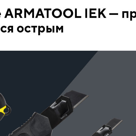
 ARMATOOL IEK — пр
тся острым