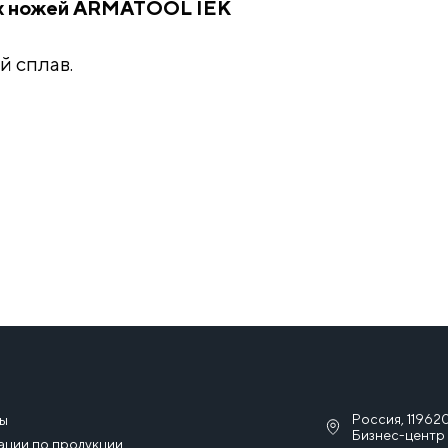
ых ножей ARMATOOL IEK
й сплав.
Россия, 119620
сы
Бизнес-центр 
ации по продукции