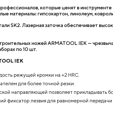
профессионалов, которые ценят в инструменте
лые материалы: гипсокартон, линолеум, ковроли
али SK2. Лазерная заточка обеспечивает высо
.
строительных ножей ARMATOOL IEK — чрезвыча
борах по 10 шт.
TOOL IEK
рдость режущей кромки на +2 HRC.
телем для более точной резки.
еской направляющей позволяет прикладывать б
 фиксатор лезвия для равномерной передачи на