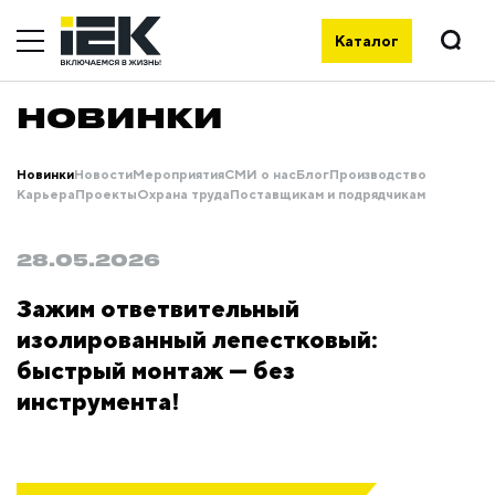
Каталог
НОВИНКИ
Новинки
Новости
Мероприятия
СМИ о нас
Блог
Производство
Карьера
Проекты
Охрана труда
Поставщикам и подрядчикам
28.05.2026
Зажим ответвительный
изолированный лепестковый:
быстрый монтаж — без
инструмента!