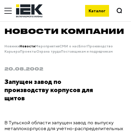
Каталог
НОВОСТИ КОМПАНИИ
Новинки
Новости
Мероприятия
СМИ о нас
Блог
Производство
Карьера
Проекты
Охрана труда
Поставщикам и подрядчикам
20.08.2002
Запущен завод по
производству корпусов для
щитов
В Тульской области запущен завод по выпуску
металлокорпусов для учётно-распределительных