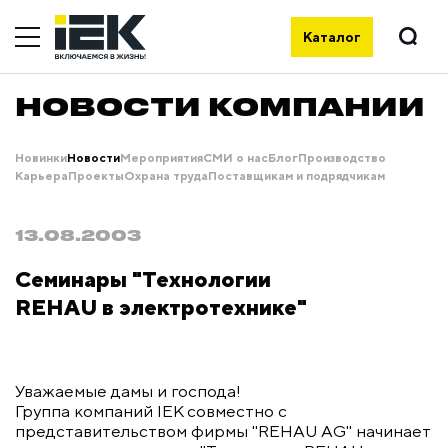
Каталог
НОВОСТИ КОМПАНИИ
Новинки
Новости
Мероприятия
СМИ о нас
Блог
Производство
Карьера
Проекты
Охрана труда
Поставщикам и подрядчикам
13.08.2003
Семинары "Технологии
REHAU в электротехнике"
Уважаемые дамы и господа!
Группа компаний IEK совместно с
представительством фирмы "REHAU AG" начинает