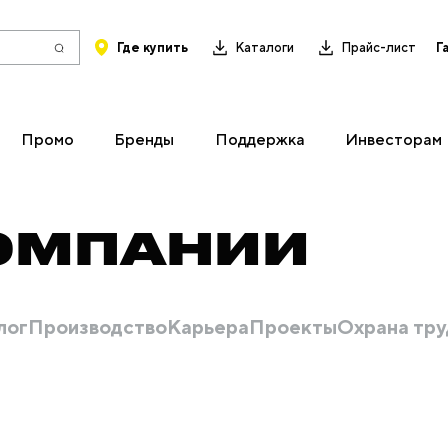
Где купить
Каталоги
Прайс-лист
Г
Промо
Бренды
Поддержка
Инвесторам
ОМПАНИИ
лог
Производство
Карьера
Проекты
Охрана тру