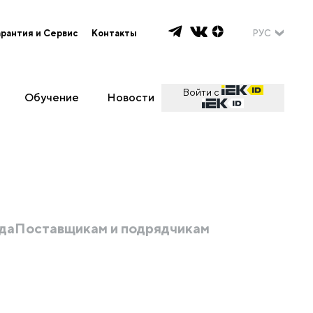
арантия и Сервис
Контакты
РУС
Войти с
Обучение
Новости
да
Поставщикам и подрядчикам