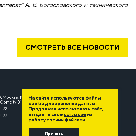
парат" А. В. Богословского и технического
СМОТРЕТЬ ВСЕ НОВОСТИ
, Москва, Киевское шоссе, 22-й километр, 6А, стр. 1,
На сайте используются файлы
Comcity B1
cookie для хранения данных.
Продолжая использовать сайт,
2 22
вы даете свое
согласие
на
2 27
работу с этими файлами.
Принять