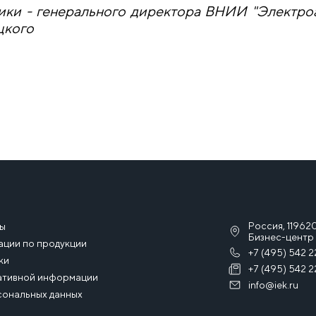
ики - генерального директора ВНИИ "Электроап
цкого
Россия, 119620
сы
Бизнес-центр 
ации по продукции
+7 (495) 542 2
ки
+7 (495) 542 2
ативной информации
info@iek.ru
сональных данных