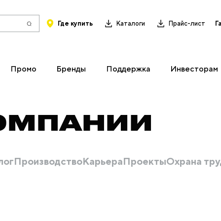
Где купить
Каталоги
Прайс-лист
Г
Промо
Бренды
Поддержка
Инвесторам
ОМПАНИИ
лог
Производство
Карьера
Проекты
Охрана тру