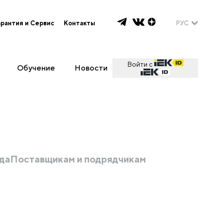
арантия и Сервис
Контакты
РУС
Войти с
Обучение
Новости
да
Поставщикам и подрядчикам