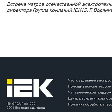
Встреча мэтров отечественной электротехн
директора Группа компаний IEK Ю. Г. Водяни
Часто задаваемые вопро
Помощь в поиске информ
Чат технической поддерж
Центр раскрытия корпор
IEK GROUP (c) 1999 –
Политика обработки пер
2026 Все права защищены