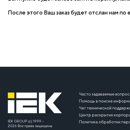
После этого Ваш заказ будет отслан нам по 
Часто задаваемые вопро
Помощь в поиске информ
Чат технической поддерж
Центр раскрытия корпор
IEK GROUP (c) 1999 –
Политика обработки пер
2026 Все права защищены