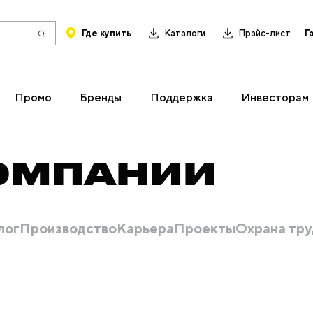
Где купить
Каталоги
Прайс-лист
Г
Промо
Бренды
Поддержка
Инвесторам
ОМПАНИИ
лог
Производство
Карьера
Проекты
Охрана тру