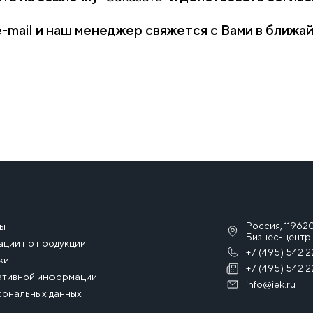
e-mail и наш менеджер свяжется с Вами в ближа
Россия, 119620
сы
Бизнес-центр 
ации по продукции
+7 (495) 542 2
ки
+7 (495) 542 2
ативной информации
info@iek.ru
сональных данных