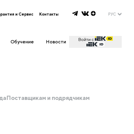
арантия и Сервис
Контакты
РУС
Войти с
Обучение
Новости
да
Поставщикам и подрядчикам